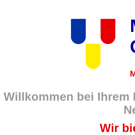
M
Willkommen bei Ihrem 
N
Wir bi